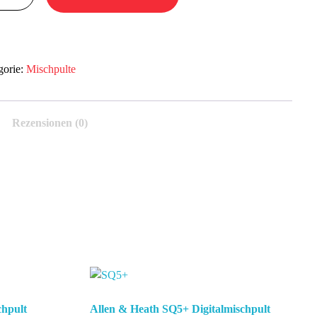
talmischpult
ge
gorie:
Mischpulte
Rezensionen (0)
Weiterlesen
chpult
Allen & Heath SQ5+ Digitalmischpult