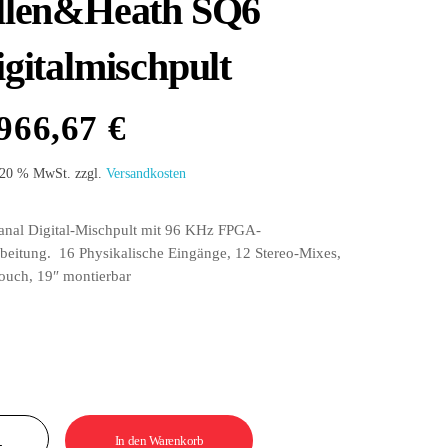
llen&Heath SQ6
igitalmischpult
.966,67
€
 20 % MwSt.
zzgl.
Versandkosten
anal Digital-Mischpult mit 96 KHz FPGA-
beitung. 16 Physikalische Eingänge, 12 Stereo-Mixes,
ouch, 19″ montierbar
en&Heath
In den Warenkorb