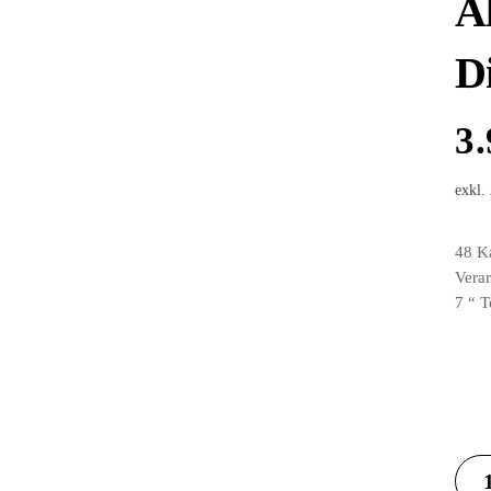
A
D
3
exkl.
48 K
Verar
7 “ T
All