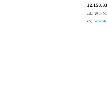
12.158,3
exkl. 20 % M
In Den Warenkorb
zzgl.
Versandk