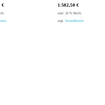
3
€
1.582,50
€
wSt.
exkl. 20 % MwSt.
In Den Warenkorb
osten
zzgl.
Versandkosten