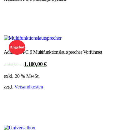
Angebot!
Adamson PC 6 Multifunktionslautsprecher Vorführset
1.100,00
€
Ursprünglicher
Aktueller
2.500,00
€
Preis
Preis
exkl. 20 % MwSt.
war:
ist:
2.500,00 €
1.100,00 €.
zzgl.
Versandkosten