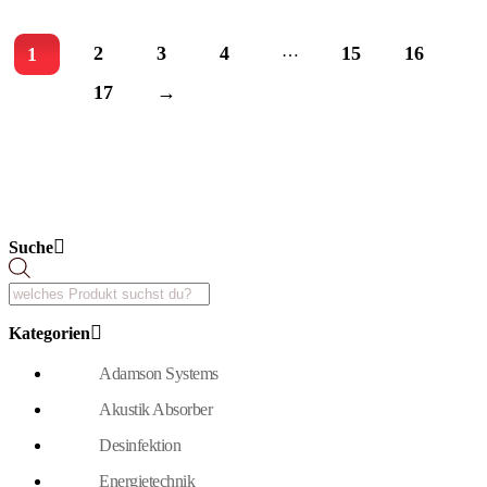
…
2
3
4
15
16
1
17
→
Suche
Products
search
Kategorien
Adamson Systems
Akustik Absorber
Desinfektion
Energietechnik