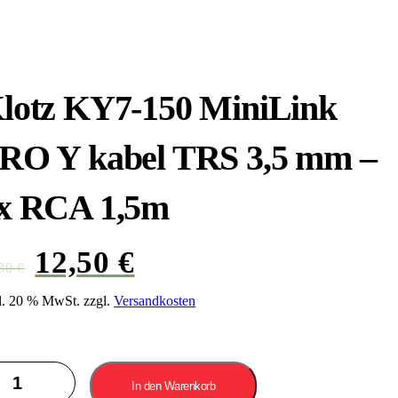
lotz KY7-150 MiniLink
RO Y kabel TRS 3,5 mm –
x RCA 1,5m
12,50
€
Ursprünglicher
Aktueller
,30
€
Preis
Preis
war:
ist:
l. 20 % MwSt.
zzgl.
Versandkosten
24,30 €
12,50 €.
tz
7-
In den Warenkorb