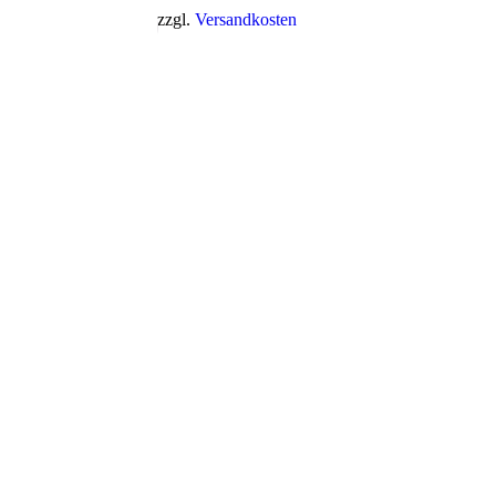
482,50 €
314,17 €.
zzgl.
Versandkosten
In Den Warenkorb