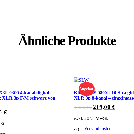
Ähnliche Produkte
Angebot!
3L 0300 4-kanal digital
Klotz SLW 080XL10 Straight
x XLR 3p F/M schwarz von
XLR 3p 8-kanal – einzelmass
219,00
€
Ursprünglicher
Aktueller
355,00
€
00
€
nglicher
Aktueller
Preis
Preis
exkl. 20 % MwSt.
Preis
war:
ist:
St.
ist:
355,00 €
219,00 €.
zzgl.
Versandkosten
In Den Warenkorb
€
55,00 €.
osten