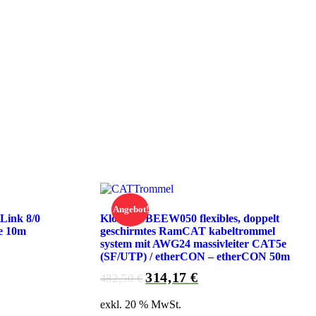
Angebot!
Link 8/0
Klotz RCBEEW050 flexibles, doppelt
e 10m
geschirmtes RamCAT kabeltrommel
system mit AWG24 massivleiter CAT5e
(SF/UTP) / etherCON – etherCON 50m
314,17
€
Ursprünglicher
Aktueller
482,50
€
Preis
Preis
exkl. 20 % MwSt.
war:
ist: