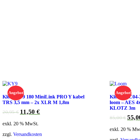
Angebot!
Angebot!
Klotz KY9 180 MiniLink PRO Y kabel
Klotz SUC04-X
TRS 3,5 mm – 2x XLR M 1,8m
loom – AES 4
KLOTZ 3m
11,50
€
Ursprünglicher
Aktueller
20,95
€
55,
Ursprü
85,00
€
Preis
Preis
exkl. 20 % MwSt.
Preis
war:
ist:
exkl. 20 % Mw
war:
20,95 €
11,50 €.
zzgl.
Versandkosten
85,00 
zzgl.
Versandk