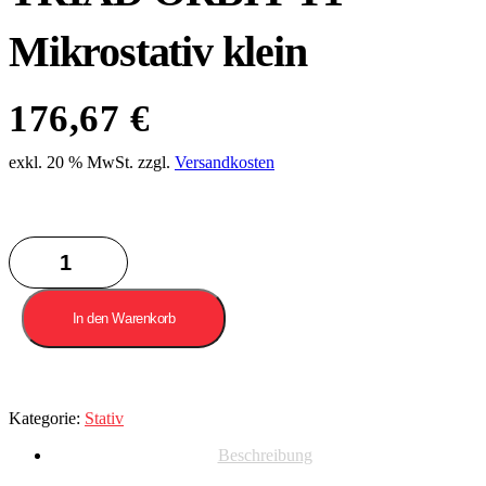
Mikrostativ klein
176,67
€
exkl. 20 % MwSt.
zzgl.
Versandkosten
TRIAD
ORBIT
T1
Mikrostativ
In den Warenkorb
klein
Menge
Kategorie:
Stativ
Beschreibung