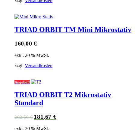
zzgl.
Versandkosten
TRIAD ORBIT TM Mini Mikrostativ
160,00
€
exkl. 20 % MwSt.
zzgl.
Versandkosten
Angebot!
TRIAD ORBIT T2 Mikrostativ
Standard
181,67
€
Ursprünglicher
Aktueller
202,50
€
Preis
Preis
exkl. 20 % MwSt.
war:
ist: